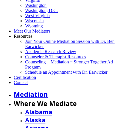
Virginia
Washington
Washington, D.C.
West Virginia
Wisconsin
Wyoming
Meet Our Mediators
Resources
Join Your Online Mediation Session with Dr. Ben
Earwicker
Academic Research Review
Counselor & Therapist Resources
Counseling + Mediation = Stronger Together Ad
Program
Schedule an Appointment with Dr. Earwicker
Certification
Contact
Mediation
Where We Mediate
Alabama
Alaska