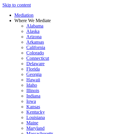
Skip to content
Mediation
Where We Mediate
Alabama
Alaska
Arizona
Arkansas
California
Colorado
Connecticut
Delaware
Florida
Georgia
Hawaii
Idaho
Illinois
Indiana
Iowa
Kansas
Kentucky
Louisiana
Maine
Maryland
Massachusetts