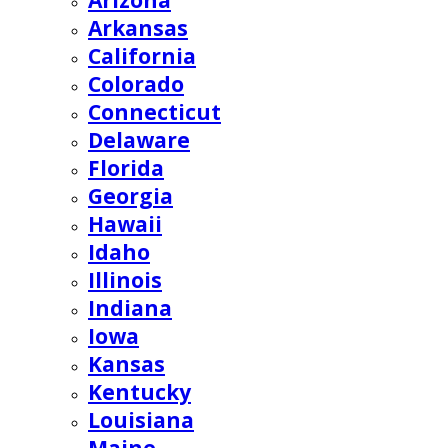
Arizona
Arkansas
California
Colorado
Connecticut
Delaware
Florida
Georgia
Hawaii
Idaho
Illinois
Indiana
Iowa
Kansas
Kentucky
Louisiana