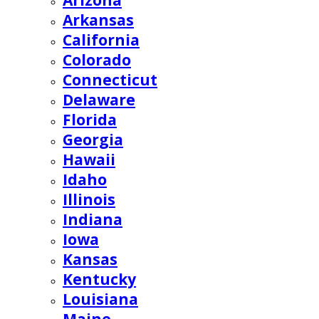
Arizona
Arkansas
California
Colorado
Connecticut
Delaware
Florida
Georgia
Hawaii
Idaho
Illinois
Indiana
Iowa
Kansas
Kentucky
Louisiana