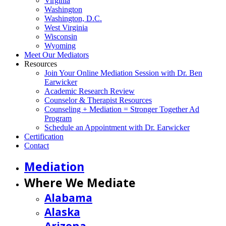
Virginia
Washington
Washington, D.C.
West Virginia
Wisconsin
Wyoming
Meet Our Mediators
Resources
Join Your Online Mediation Session with Dr. Ben
Earwicker
Academic Research Review
Counselor & Therapist Resources
Counseling + Mediation = Stronger Together Ad
Program
Schedule an Appointment with Dr. Earwicker
Certification
Contact
Mediation
Where We Mediate
Alabama
Alaska