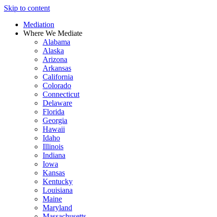
Skip to content
Mediation
Where We Mediate
Alabama
Alaska
Arizona
Arkansas
California
Colorado
Connecticut
Delaware
Florida
Georgia
Hawaii
Idaho
Illinois
Indiana
Iowa
Kansas
Kentucky
Louisiana
Maine
Maryland
Massachusetts