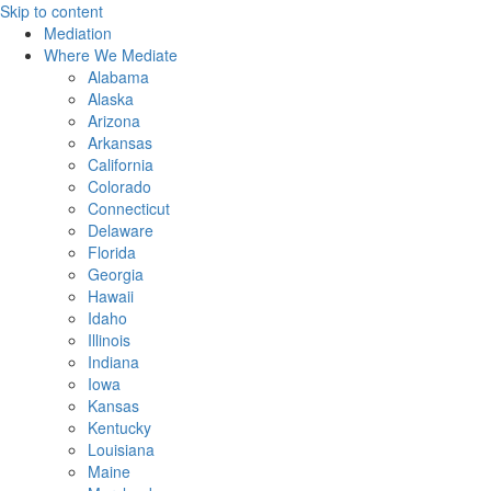
Skip to content
Mediation
Where We Mediate
Alabama
Alaska
Arizona
Arkansas
California
Colorado
Connecticut
Delaware
Florida
Georgia
Hawaii
Idaho
Illinois
Indiana
Iowa
Kansas
Kentucky
Louisiana
Maine