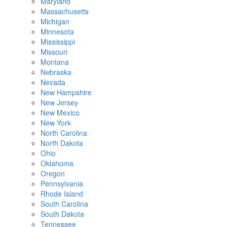
Maryland
Massachusetts
Michigan
Minnesota
Mississippi
Missouri
Montana
Nebraska
Nevada
New Hampshire
New Jersey
New Mexico
New York
North Carolina
North Dakota
Ohio
Oklahoma
Oregon
Pennsylvania
Rhode Island
South Carolina
South Dakota
Tennessee