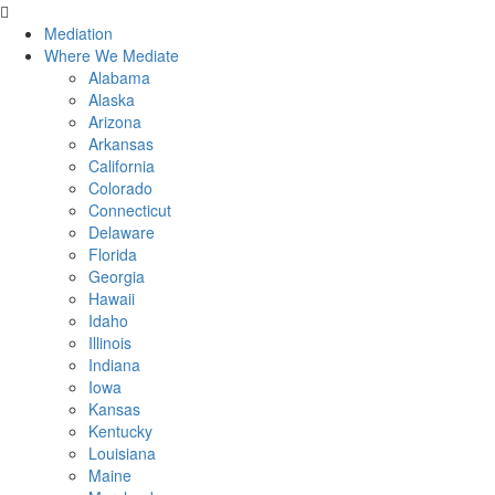
Mediation
Where We Mediate
Alabama
Alaska
Arizona
Arkansas
California
Colorado
Connecticut
Delaware
Florida
Georgia
Hawaii
Idaho
Illinois
Indiana
Iowa
Kansas
Kentucky
Louisiana
Maine