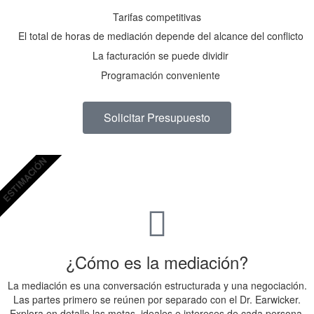
Tarifas competitivas
El total de horas de mediación depende del alcance del conflicto
La facturación se puede dividir
Programación conveniente
Solicitar Presupuesto
ESTIMACIÓN
¿Cómo es la mediación?
La mediación es una conversación estructurada y una negociación.
Las partes primero se reúnen por separado con el Dr. Earwicker.
Explora en detalle las metas, ideales e intereses de cada persona.