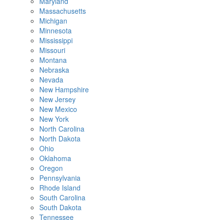
Maryland
Massachusetts
Michigan
Minnesota
Mississippi
Missouri
Montana
Nebraska
Nevada
New Hampshire
New Jersey
New Mexico
New York
North Carolina
North Dakota
Ohio
Oklahoma
Oregon
Pennsylvania
Rhode Island
South Carolina
South Dakota
Tennessee