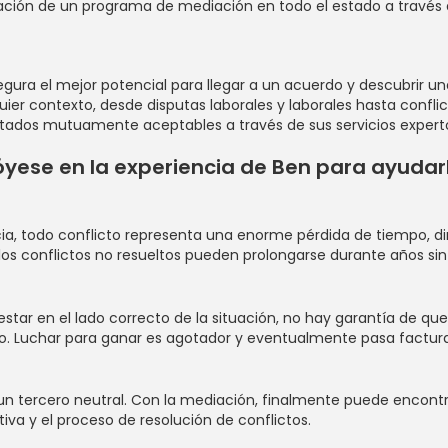
stración de un programa de mediación en todo el estado a travé
egura el mejor potencial para llegar a un acuerdo y descubrir u
r contexto, desde disputas laborales y laborales hasta conflict
tados mutuamente aceptables a través de sus servicios experto
yese en la experiencia de Ben para ayudarlo
ia, todo conflicto representa una enorme pérdida de tiempo, dine
los conflictos no resueltos pueden prolongarse durante años sin un
estar en el lado correcto de la situación, no hay garantía de qu
mpo. Luchar para ganar es agotador y eventualmente pasa factu
n tercero neutral. Con la mediación, finalmente puede encontra
a y el proceso de resolución de conflictos.