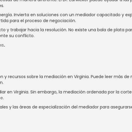
es.
rgía. Invierta en soluciones con un mediador capacitado y expe
tida para el proceso de negociación.
y trabajar hacia la resolución. No existe una bala de plata para 
nte su conflicto.
ws
.
ews
n y recursos sobre la mediación en Virginia. Puede leer más de
n.
diar en Virginia. Sin embargo, la mediación ordenada por la cort
te
.
ciales y las áreas de especialización del mediador para asegurar