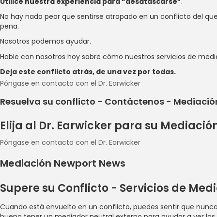
Utilice nuestra experiencia para “desatascarse”
.
No hay nada peor que sentirse atrapado en un conflicto del que n
pena.
Nosotros podemos ayudar.
Hable con nosotros hoy sobre cómo nuestros servicios de media
Deja este conflicto atrás, de una vez por todas.
Póngase en contacto con el Dr. Earwicker
Resuelva su conflicto - Contáctenos - Mediaci
Elija al Dr. Earwicker para su Mediaci
Póngase en contacto con el Dr. Earwicker
Mediación Newport News
Supere su Conflicto - Servicios de Me
Cuando está envuelto en un conflicto, puedes sentir que nunca
bueno tener un mediador neutral externo para ayudar a ver las c