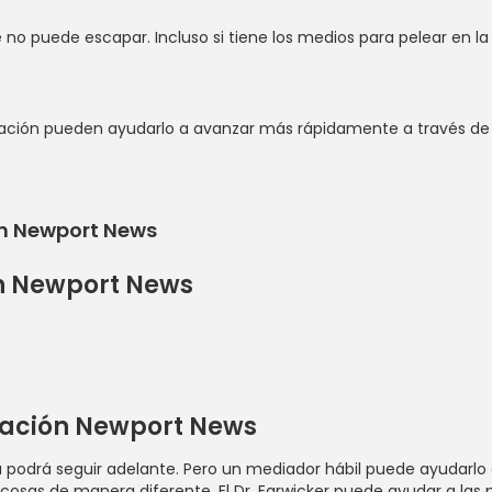
o puede escapar. Incluso si tiene los medios para pelear en la co
ción pueden ayudarlo a avanzar más rápidamente a través de su 
ón Newport News
ón Newport News
diación Newport News
 podrá seguir adelante. Pero un mediador hábil puede ayudarlo 
osas de manera diferente. El Dr. Earwicker puede ayudar a las p