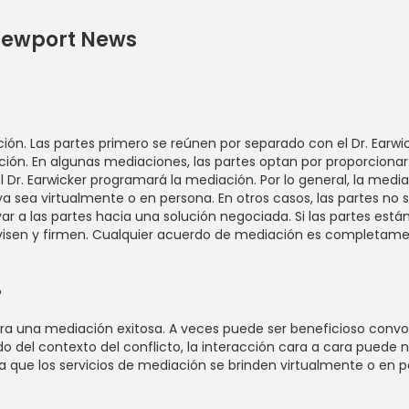
Newport News
. Las partes primero se reúnen por separado con el Dr. Earwicke
ión. En algunas mediaciones, las partes optan por proporcionar 
el Dr. Earwicker programará la mediación. Por lo general, la med
a, ya sea virtualmente o en persona. En otros casos, las partes no
levar a las partes hacia una solución negociada. Si las partes es
revisen y firmen. Cualquier acuerdo de mediación es completamen
?
ara una mediación exitosa. A veces puede ser beneficioso convo
 del contexto del conflicto, la interacción cara a cara puede no
sea que los servicios de mediación se brinden virtualmente o en 