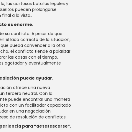
lo, las costosas batallas legales y
esueltos pueden prolongarse
inal a la vista..
icto es enorme.
de su conflicto. A pesar de que
n el lado correcto de la situación,
 que pueda convencer a la otra
cho, el conflicto tiende a polarizar
rar las cosas con el tiempo.
 es agotador y eventualmente
mediación puede ayudar.
iación ofrece una nueva
n tercero neutral. Con la
ente puede encontrar una manera
licto con un facilitador capacitado
dar en una negociación
ceso de resolución de conflictos.
xperiencia para “desatascarse”
.