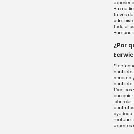
experienc
Ha mediad
través de
administ
todo el e
Humanos 
¿Por q
Earwic
El enfoqu
conflicto
acuerdo y
conflicto
técnicas
cualquier
laborales 
contratos
ayudado a
mutuament
expertos 