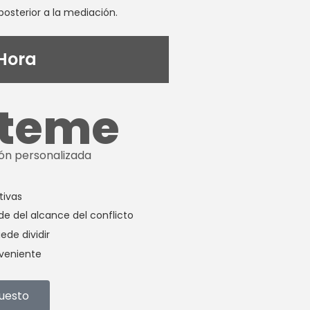
posterior a la mediación.
 Hora
cteme
ión personalizada
tivas
e del alcance del conflicto
ede dividir
veniente
puesto