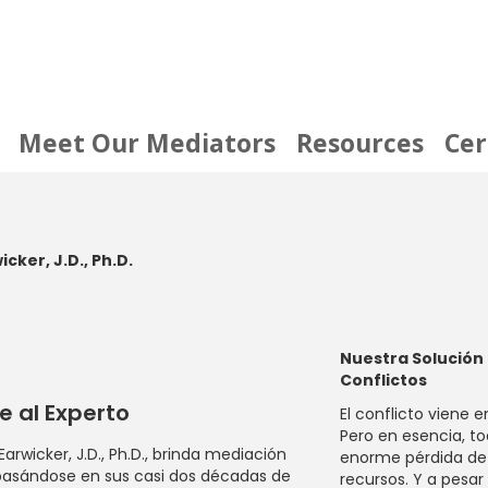
Meet Our Mediators
Resources
Cer
cker, J.D., Ph.D.
Nuestra Solución 
Conflictos
 al Experto
El conflicto viene 
Pero en esencia, t
 Earwicker, J.D., Ph.D., brinda mediación
enorme pérdida de 
basándose en sus casi dos décadas de
recursos. Y a pesar