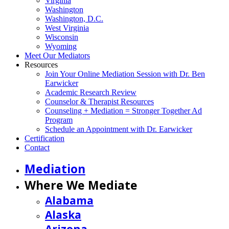
Virginia
Washington
Washington, D.C.
West Virginia
Wisconsin
Wyoming
Meet Our Mediators
Resources
Join Your Online Mediation Session with Dr. Ben
Earwicker
Academic Research Review
Counselor & Therapist Resources
Counseling + Mediation = Stronger Together Ad
Program
Schedule an Appointment with Dr. Earwicker
Certification
Contact
Mediation
Where We Mediate
Alabama
Alaska