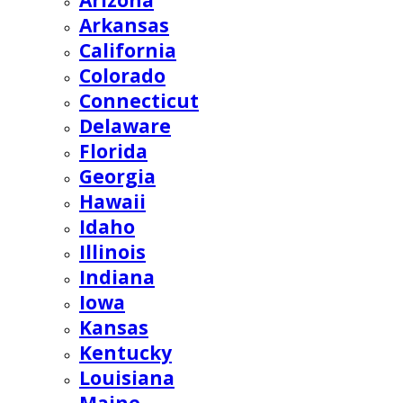
Arizona
Arkansas
California
Colorado
Connecticut
Delaware
Florida
Georgia
Hawaii
Idaho
Illinois
Indiana
Iowa
Kansas
Kentucky
Louisiana