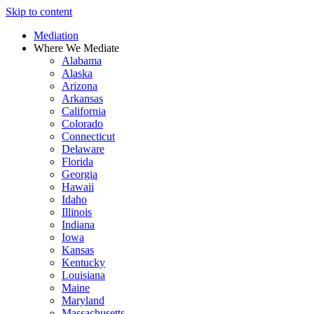
Skip to content
Mediation
Where We Mediate
Alabama
Alaska
Arizona
Arkansas
California
Colorado
Connecticut
Delaware
Florida
Georgia
Hawaii
Idaho
Illinois
Indiana
Iowa
Kansas
Kentucky
Louisiana
Maine
Maryland
Massachusetts