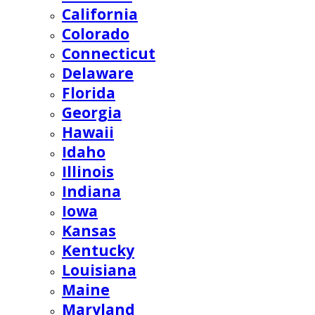
California
Colorado
Connecticut
Delaware
Florida
Georgia
Hawaii
Idaho
Illinois
Indiana
Iowa
Kansas
Kentucky
Louisiana
Maine
Maryland