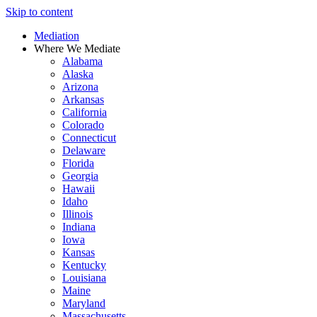
Skip to content
Mediation
Where We Mediate
Alabama
Alaska
Arizona
Arkansas
California
Colorado
Connecticut
Delaware
Florida
Georgia
Hawaii
Idaho
Illinois
Indiana
Iowa
Kansas
Kentucky
Louisiana
Maine
Maryland
Massachusetts