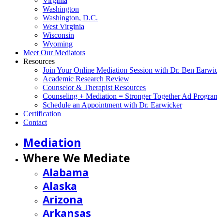
Virginia
Washington
Washington, D.C.
West Virginia
Wisconsin
Wyoming
Meet Our Mediators
Resources
Join Your Online Mediation Session with Dr. Ben Earwi
Academic Research Review
Counselor & Therapist Resources
Counseling + Mediation = Stronger Together Ad Progra
Schedule an Appointment with Dr. Earwicker
Certification
Contact
Mediation
Where We Mediate
Alabama
Alaska
Arizona
Arkansas