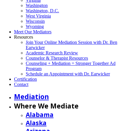
Virginia
Washington
Washington, D.C.
West Virginia
Wisconsin
Wyoming
Meet Our Mediators
Resources
Join Your Online Mediation Session with Dr. Ben
Earwicker
Academic Research Review
Counselor & Therapist Resources
Counseling + Mediation = Stronger Together Ad
Program
Schedule an Appointment with Dr. Earwicker
Certification
Contact
Mediation
Where We Mediate
Alabama
Alaska