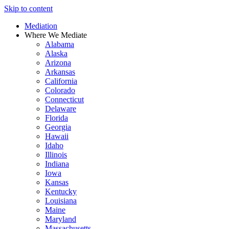
Skip to content
Mediation
Where We Mediate
Alabama
Alaska
Arizona
Arkansas
California
Colorado
Connecticut
Delaware
Florida
Georgia
Hawaii
Idaho
Illinois
Indiana
Iowa
Kansas
Kentucky
Louisiana
Maine
Maryland
Massachusetts