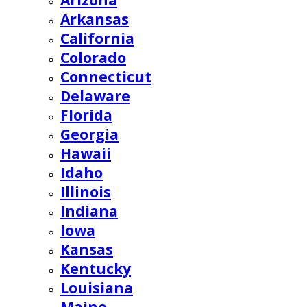
Arizona
Arkansas
California
Colorado
Connecticut
Delaware
Florida
Georgia
Hawaii
Idaho
Illinois
Indiana
Iowa
Kansas
Kentucky
Louisiana