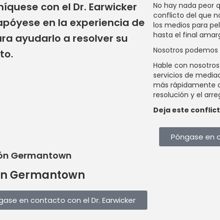
quese con el Dr. Earwicker
No hay nada peor q
conflicto del que n
apóyese en la experiencia de
los medios para pele
hasta el final amarg
ra ayudarlo a resolver su
Nosotros podemos 
to.
Hable con nosotro
servicios de media
más rápidamente a 
resolución y el arre
Deja este conflic
Póngase en c
ción Germantown
ción Germantown
ase en contacto con el Dr. Earwicker