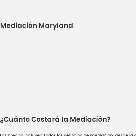
Mediación Maryland
Mediación Germanto
Contácteme
¿Cuánto Costará la Mediación?
Los precios incluyen todos los servicios de mediación, desde la 