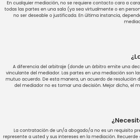
En cualquier mediación, no se requiere contacto cara a car
todas las partes en una sala (ya sea virtualmente o en person
no ser deseable o justificada. En última instancia, depende
mediac
¿L
A diferencia del arbitraje (donde un árbitro emite una de
vinculante del mediador. Las partes en una mediación son las
mutuo acuerdo. De esta manera, un acuerdo de resolución de 
del mediador no es tomar una decisión. Mejor dicho, el me
¿Necesi
La contratación de un/a abogado/a no es un requisito p
represente a usted y sus intereses en la mediación. Recuerde q