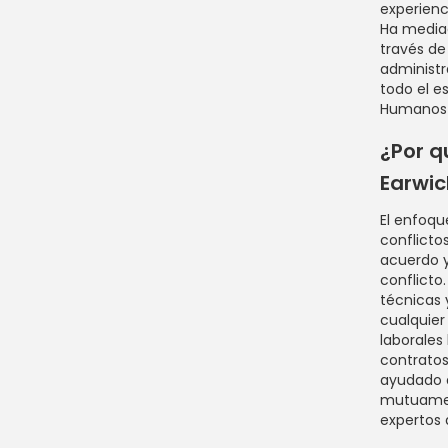
experienc
Ha mediad
través de
administ
todo el e
Humanos 
¿Por q
Earwic
El enfoqu
conflicto
acuerdo y
conflicto
técnicas
cualquier
laborales 
contratos
ayudado a
mutuament
expertos 