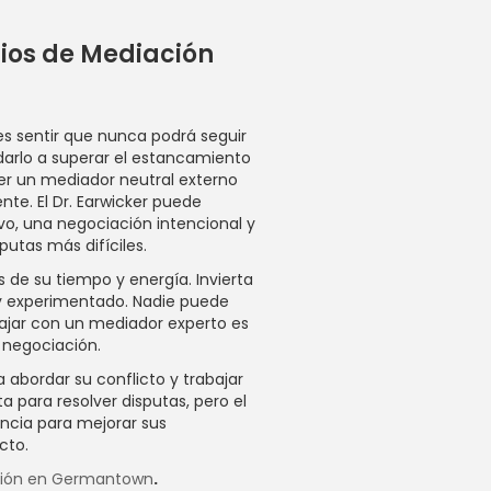
cios de Mediación
s sentir que nunca podrá seguir
darlo a superar el estancamiento
ner un mediador neutral externo
nte. El Dr. Earwicker puede
ivo, una negociación intencional y
putas más difíciles.
de su tiempo y energía. Invierta
y experimentado. Nadie puede
abajar con un mediador experto es
 negociación.
abordar su conflicto y trabajar
ta para resolver disputas, pero el
iencia para mejorar sus
cto.
ción en Germantown
.