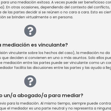
a para una mediación exitosa. A veces puede ser beneficioso c
a). En otras ocasiones, dependiendo del contexto del conflicto,
 de las partes decidir si se reúnen o no cara a cara. Esto es cier
ión se brinden virtualmente o en persona.
a mediación es vinculante?
cisión vinculante sobre los hechos del caso), la mediación no d
 que deciden si convienen en uno o más asuntos. Solo ellos pued
mediación entre las partes puede ser vinculante como un contr
diador facilita las discusiones entre las partes y las ayuda a ll
to un/a abogado/a para mediar?
revio para la mediación. Al mismo tiempo, siempre puede contr
ue el mediador es una parte neutral y no representa a ninguna d