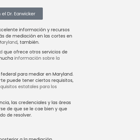
l Dr. Earwicker
xcelente información y recursos
ás de mediación en las cortes en
Maryland
, también.
nd
que ofrece otros servicios de
n mucha
información sobre la
o federal para mediar en Maryland.
te puede tener ciertos requisitos,
quisitos estatales para los
ncia, las credenciales y las áreas
se de que se le cae bien y que
do de resolver.
posterior a la mediación.