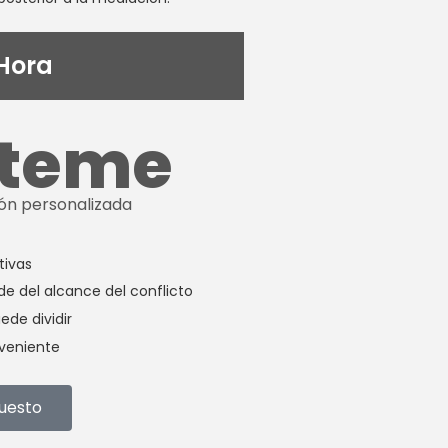
 Hora
cteme
ión personalizada
tivas
e del alcance del conflicto
ede dividir
veniente
puesto