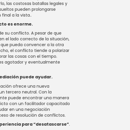
lo, las costosas batallas legales y
esueltos pueden prolongarse
inal a la vista..
icto es enorme.
de su conflicto. A pesar de que
n el lado correcto de la situación,
 que pueda convencer a la otra
cho, el conflicto tiende a polarizar
rar las cosas con el tiempo.
 es agotador y eventualmente
mediación puede ayudar.
iación ofrece una nueva
n tercero neutral. Con la
ente puede encontrar una manera
licto con un facilitador capacitado
dar en una negociación
ceso de resolución de conflictos.
xperiencia para “desatascarse”
.