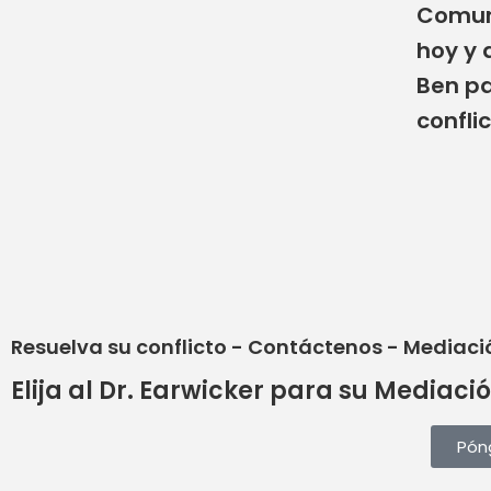
Comuní
hoy y 
Ben pa
conflic
Resuelva su conflicto - Contáctenos - Media
Elija al Dr. Earwicker para su Media
Póng