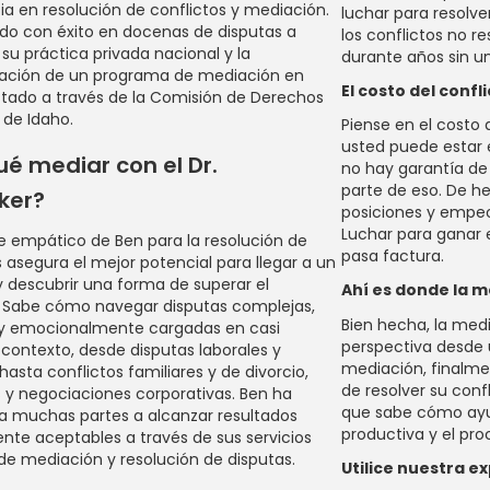
ia en resolución de conflictos y mediación.
luchar para resolver
o con éxito en docenas de disputas a
los conflictos no r
 su práctica privada nacional y la
durante años sin un f
ración de un programa de mediación en
El costo del confl
stado a través de la Comisión de Derechos
de Idaho.
Piense en el costo 
usted puede estar e
ué mediar con el Dr.
no hay garantía de
parte de eso. De he
ker?
posiciones y empeo
Luchar para ganar
e empático de Ben para la resolución de
pasa factura.
s asegura el mejor potencial para llegar a un
 descubrir una forma de superar el
Ahí es donde la 
. Sabe cómo navegar disputas complejas,
Bien hecha, la med
 y emocionalmente cargadas en casi
perspectiva desde u
 contexto, desde disputas laborales y
mediación, finalm
hasta conflictos familiares y de divorcio,
de resolver su conf
 y negociaciones corporativas. Ben ha
que sabe cómo ayu
 muchas partes a alcanzar resultados
productiva y el pro
e aceptables a través de sus servicios
de mediación y resolución de disputas.
Utilice nuestra e