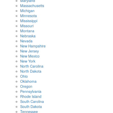
Maryland
Massachusetts
Michigan
Minnesota
Mississippi
Missouri
Montana
Nebraska
Nevada
New Hampshire
New Jersey
New Mexico
New York
North Carolina
North Dakota
Ohio
Oklahoma
Oregon
Pennsylvania
Rhode Island
South Carolina
South Dakota
Tennessee