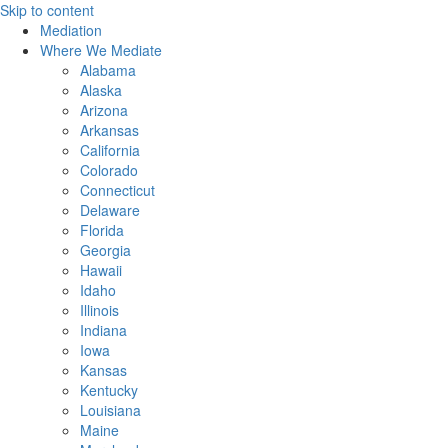
Skip to content
Mediation
Where We Mediate
Alabama
Alaska
Arizona
Arkansas
California
Colorado
Connecticut
Delaware
Florida
Georgia
Hawaii
Idaho
Illinois
Indiana
Iowa
Kansas
Kentucky
Louisiana
Maine