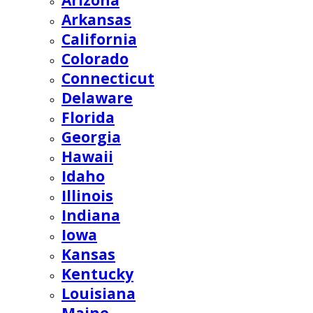
Arizona
Arkansas
California
Colorado
Connecticut
Delaware
Florida
Georgia
Hawaii
Idaho
Illinois
Indiana
Iowa
Kansas
Kentucky
Louisiana