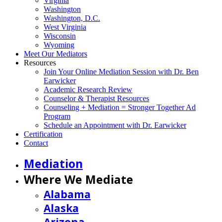
Virginia
Washington
Washington, D.C.
West Virginia
Wisconsin
Wyoming
Meet Our Mediators
Resources
Join Your Online Mediation Session with Dr. Ben
Earwicker
Academic Research Review
Counselor & Therapist Resources
Counseling + Mediation = Stronger Together Ad
Program
Schedule an Appointment with Dr. Earwicker
Certification
Contact
Mediation
Where We Mediate
Alabama
Alaska