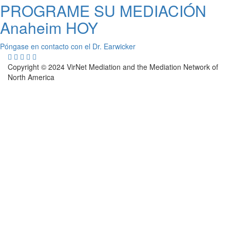
PROGRAME SU MEDIACIÓN
Anaheim HOY
Póngase en contacto con el Dr. Earwicker
Copyright © 2024 VirNet Mediation and the Mediation Network of
North America
Sign In
The password must have a minimum of 8
characters of numbers and letters, contain at least 1 capital letter
Remember me
Sign In
Sign Up
Restore password