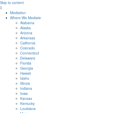
Skip to content
Mediation
Where We Mediate
Alabama
Alaska
Arizona
Arkansas
California
Colorado
Connecticut
Delaware
Florida
Georgia
Hawaii
Idaho
Illinois
Indiana
Iowa
Kansas
Kentucky
Louisiana