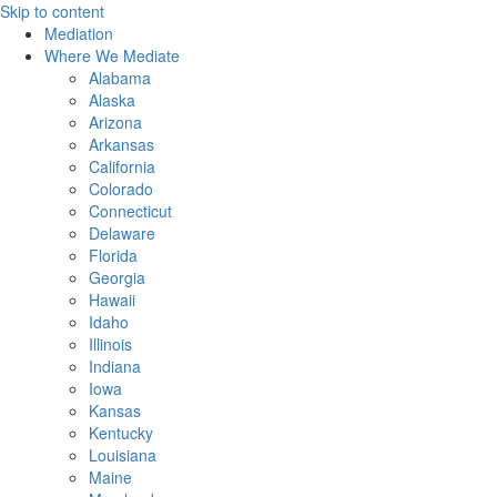
Skip to content
Mediation
Where We Mediate
Alabama
Alaska
Arizona
Arkansas
California
Colorado
Connecticut
Delaware
Florida
Georgia
Hawaii
Idaho
Illinois
Indiana
Iowa
Kansas
Kentucky
Louisiana
Maine