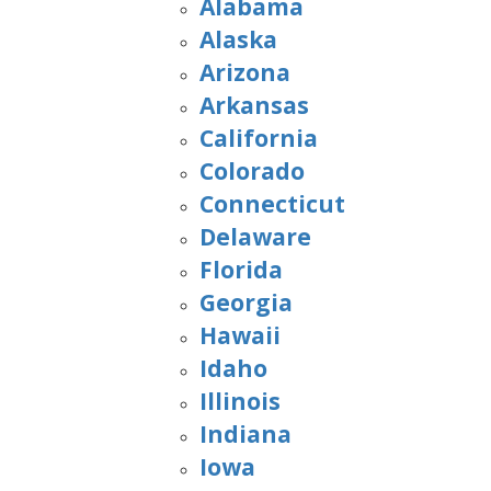
Alabama
Alaska
Arizona
Arkansas
California
Colorado
Connecticut
Delaware
Florida
Georgia
Hawaii
Idaho
Illinois
Indiana
Iowa