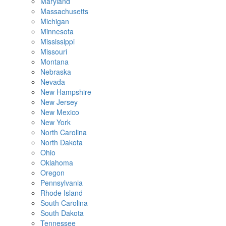
Maryland
Massachusetts
Michigan
Minnesota
Mississippi
Missouri
Montana
Nebraska
Nevada
New Hampshire
New Jersey
New Mexico
New York
North Carolina
North Dakota
Ohio
Oklahoma
Oregon
Pennsylvania
Rhode Island
South Carolina
South Dakota
Tennessee