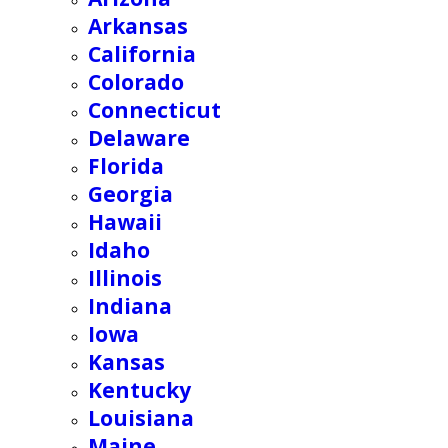
Arkansas
California
Colorado
Connecticut
Delaware
Florida
Georgia
Hawaii
Idaho
Illinois
Indiana
Iowa
Kansas
Kentucky
Louisiana
Maine