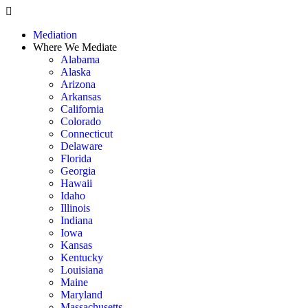
Skip
to
Mediation
content
Where We Mediate
Alabama
Alaska
Arizona
Arkansas
California
Colorado
Connecticut
Delaware
Florida
Georgia
Hawaii
Idaho
Illinois
Indiana
Iowa
Kansas
Kentucky
Louisiana
Maine
Maryland
Massachusetts