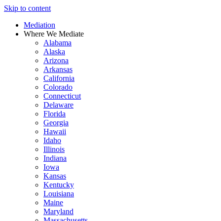
Skip to content
Mediation
Where We Mediate
Alabama
Alaska
Arizona
Arkansas
California
Colorado
Connecticut
Delaware
Florida
Georgia
Hawaii
Idaho
Illinois
Indiana
Iowa
Kansas
Kentucky
Louisiana
Maine
Maryland
Massachusetts