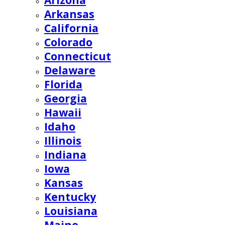
Arizona
Arkansas
California
Colorado
Connecticut
Delaware
Florida
Georgia
Hawaii
Idaho
Illinois
Indiana
Iowa
Kansas
Kentucky
Louisiana