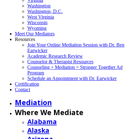
Virginia
Washington
Washington, D.C.
West Virginia
Wisconsin
Wyoming
Meet Our Mediators
Resources
Join Your Online Mediation Session with Dr. Ben
Earwicker
Academic Research Review
Counselor & Therapist Resources
Counseling + Mediation = Stronger Together Ad
Program
Schedule an Appointment with Dr. Earwicker
Certification
Contact
Mediation
Where We Mediate
Alabama
Alaska