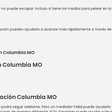
o puede escapar. Incluso si tiene los medios para pelear en la co
ción pueden ayudarlo a avanzar más rápidamente a través de su 
ón Columbia MO
ión Columbia MO
diación Columbia MO
 podrá seguir adelante. Pero un mediador hábil puede ayudarlo 
osas de manera diferente. El Dr. Earwicker puede ayudar a las p