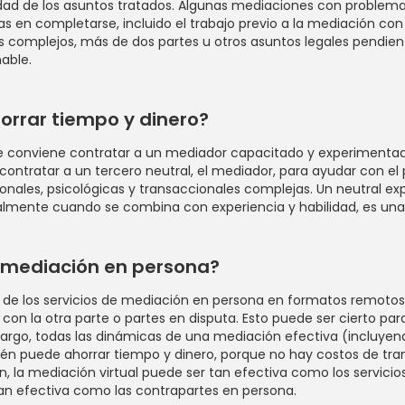
ad de los asuntos tratados. Algunas mediaciones con problemas 
s en completarse, incluido el trabajo previo a la mediación con l
s complejos, más de dos partes u otros asuntos legales pendie
able.
orrar tiempo y dinero?
 le conviene contratar a un mediador capacitado y experimentad
or contratar a un tercero neutral, el mediador, para ayudar con 
ales, psicológicas y transaccionales complejas. Un neutral ex
ialmente cuando se combina con experiencia y habilidad, es una
a mediación en persona?
 de los servicios de mediación en persona en formatos remotos, 
 con la otra parte o partes en disputa. Esto puede ser cierto pa
bargo, todas las dinámicas de una mediación efectiva (incluyen
ién puede ahorrar tiempo y dinero, porque no hay costos de tran
 la mediación virtual puede ser tan efectiva como los servicio
tan efectiva como las contrapartes en persona.