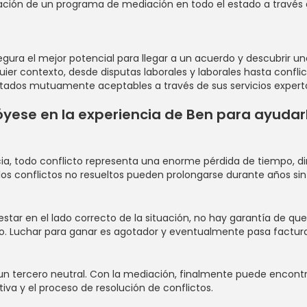
stración de un programa de mediación en todo el estado a travé
egura el mejor potencial para llegar a un acuerdo y descubrir u
r contexto, desde disputas laborales y laborales hasta conflict
tados mutuamente aceptables a través de sus servicios experto
yese en la experiencia de Ben para ayudarlo
ia, todo conflicto representa una enorme pérdida de tiempo, dine
los conflictos no resueltos pueden prolongarse durante años sin un
estar en el lado correcto de la situación, no hay garantía de qu
mpo. Luchar para ganar es agotador y eventualmente pasa factu
n tercero neutral. Con la mediación, finalmente puede encontra
a y el proceso de resolución de conflictos.