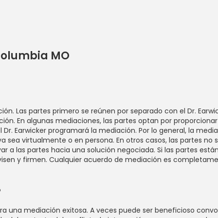
Columbia MO
. Las partes primero se reúnen por separado con el Dr. Earwicke
ión. En algunas mediaciones, las partes optan por proporcionar 
el Dr. Earwicker programará la mediación. Por lo general, la med
a, ya sea virtualmente o en persona. En otros casos, las partes no
levar a las partes hacia una solución negociada. Si las partes es
revisen y firmen. Cualquier acuerdo de mediación es completamen
?
ara una mediación exitosa. A veces puede ser beneficioso convo