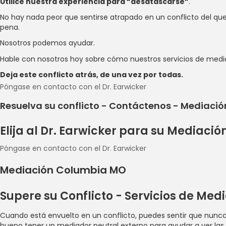
Utilice nuestra experiencia para “desatascarse”
.
No hay nada peor que sentirse atrapado en un conflicto del que n
pena.
Nosotros podemos ayudar.
Hable con nosotros hoy sobre cómo nuestros servicios de media
Deja este conflicto atrás, de una vez por todas.
Póngase en contacto con el Dr. Earwicker
Resuelva su conflicto - Contáctenos - Mediaci
Elija al Dr. Earwicker para su Mediac
Póngase en contacto con el Dr. Earwicker
Mediación Columbia MO
Supere su Conflicto - Servicios de Me
Cuando está envuelto en un conflicto, puedes sentir que nunca
bueno tener un mediador neutral externo para ayudar a ver las c